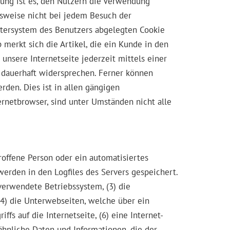
nung ist es, den Nutzern die Verwendung
elsweise nicht bei jedem Besuch der
utersystem des Benutzers abgelegten Cookie
merkt sich die Artikel, die ein Kunde in den
unsere Internetseite jederzeit mittels einer
 dauerhaft widersprechen. Ferner können
den. Dies ist in allen gängigen
ernetbrowser, sind unter Umständen nicht alle
troffene Person oder ein automatisiertes
rden in den Logfiles des Servers gespeichert.
erwendete Betriebssystem, (3) die
 (4) die Unterwebseiten, welche über ein
fs auf die Internetseite, (6) eine Internet-
 ähnliche Daten und Informationen, die der