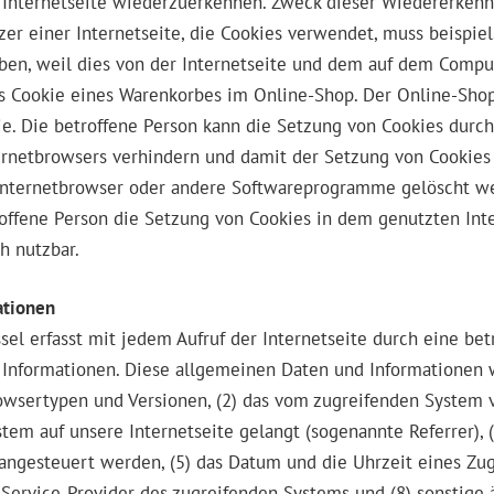
r Internetseite wiederzuerkennen. Zweck dieser Wiedererken
tzer einer Internetseite, die Cookies verwendet, muss beispi
eben, weil dies von der Internetseite und dem auf dem Comp
s Cookie eines Warenkorbes im Online-Shop. Der Online-Shop 
ie. Die betroffene Person kann die Setzung von Cookies durch 
ernetbrowsers verhindern und damit der Setzung von Cookies
 Internetbrowser oder andere Softwareprogramme gelöscht wer
roffene Person die Setzung von Cookies in dem genutzten Int
h nutzbar.
ationen
ssel erfasst mit jedem Aufruf der Internetseite durch eine be
Informationen. Diese allgemeinen Daten und Informationen we
owsertypen und Versionen, (2) das vom zugreifenden System v
stem auf unsere Internetseite gelangt (sogenannte Referrer),
ngesteuert werden, (5) das Datum und die Uhrzeit eines Zugrif
et-Service-Provider des zugreifenden Systems und (8) sonstige